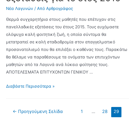
καράτε
Νέα Λαγυνών
/ Από
Αρθρογράφος
–
Θερμά συγχαρητήρια στους μαθητές που επέτυχαν στις
αυτοάμυνας,
πανελλαδικές εξετάσεις του έτους 2015. Τους ευχόμαστε
του
ολόψυχα καλή φοιτητική ζωή, η οποία σύντομα θα
Πολιτιστικού
μετατραπεί σε καλή σταδιοδρομία στον επαγγελματικό
Συλλόγου
προσανατολισμό που θα επιλέξει ο καθένας τους. Παρακάτω
Λαγυνών
θα θέλαμε να παραθέσουμε τα ονόματα των επιτυχόντων
μαθητών από τα Λαγυνά ανά λύκειο φοίτησης τους.
ΑΠΟΤΕΛΕΣΜΑΤΑ ΕΠΙΤΥΧΟΝΤΩΝ ΓΕΝΙΚΟΥ …
Οι
Διαβάστε Περισσότερα »
επιτυχόντες
μαθητές
των
Σελιδοποίηση
←
Προηγούμενη Σελίδα
1
…
28
29
Λαγυνών
άρθρων
στις
πανελλαδικές