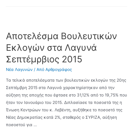
Το
bullying
ποινικοποιείται
–
6
Αποτελέσμα Βουλευτικών
μήνες
Εκλογών στα Λαγυνά
φυλάκιση
για
Σεπτέμρβιος 2015
όποιον
παριστάνει
Νέα Λαγυνών
/ Από
Αρθρογράφος
τον
Τα τελικά αποτελέσματα των βουλευτικών εκλογών της 20ης
νταή
Σεπτέμβρη 2015 στα Λαγυνά χαρακτηρίστηκαν από την
αύξηση της αποχής που έφτασε στο 31,12% από το 19,75% που
ήταν τον Ιανουάριο του 2015. Διπλασίασε τα ποσοστά της η
Ένωση Κεντρώων του κ. Λεβέντη, αυξήθηκε το ποσοστό της
Νέας Δημοκρατίας κατά 2%, σταθερός ο ΣΥΡΙΖΑ, αύξηση
ποσοστού για …