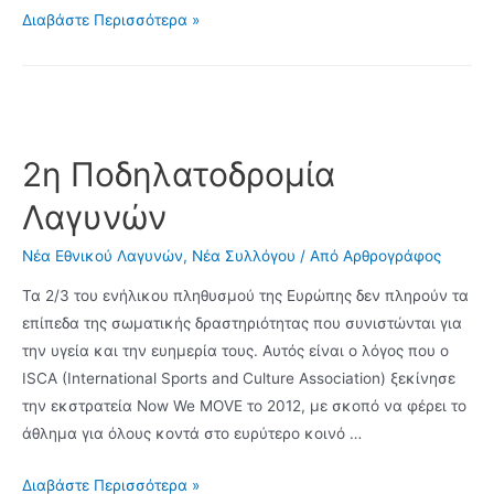
Αποτελέσμα
Διαβάστε Περισσότερα »
Βουλευτικών
Εκλογών
στα
Λαγυνά
Σεπτέμρβιος
2η Ποδηλατοδρομία
2015
Λαγυνών
Νέα Εθνικού Λαγυνών
,
Νέα Συλλόγου
/ Από
Αρθρογράφος
Τα 2/3 του ενήλικου πληθυσμού της Ευρώπης δεν πληρούν τα
επίπεδα της σωματικής δραστηριότητας που συνιστώνται για
την υγεία και την ευημερία τους. Αυτός είναι ο λόγος που ο
ISCA (International Sports and Culture Association) ξεκίνησε
την εκστρατεία Now We MOVE το 2012, με σκοπό να φέρει το
άθλημα για όλους κοντά στο ευρύτερο κοινό …
2η
Διαβάστε Περισσότερα »