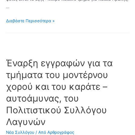
…
Έναρξη
Διαβάστε Περισσότερα »
εγγράφων
για
τα
τμήματα
παραδοσιακού
Έναρξη εγγραφών για τα
χορού
τμήματα του μοντέρνου
του
Πολιτιστικού
χορού και του καράτε –
Συλλόγου
αυτοάμυνας, του
Λαγυνών
Πολιτιστικού Συλλόγου
Λαγυνών
Νέα Συλλόγου
/ Από
Αρθρογράφος