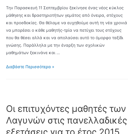
Την Παρασκευή 11 Σεπτεμβρίου ξεκίνησε ένας νέος κύκλος
μάθησης και δραστηριοτήτων γεμάτος από όνειρα, στόχους
και προσδοκίες. Θα θέλαμε να ευχηθούμε αυτή τη νέα χρονιά
να μπορέσει ο κάθε μαθητής-τρία να πετύχει τους στόχους
που θα θέσει αλλά και να απολαύσει αυτό το όμορφο ταξίδι
γνώσης. Παράλληλα με την έναρξη των σχολικών
μαθημάτων ξεκινάνε και …
Έναρξη
Διαβάστε Περισσότερα »
εγγραφών
για
τα
τμήματα
του
Οι επιτυχόντες μαθητές των
μοντέρνου
Λαγυνών στις πανελλαδικές
χορού
και
εξετάσεις για το έτος 2015
του