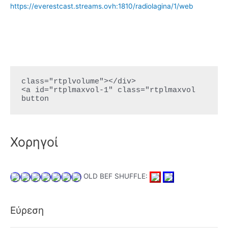
εξετάσεις
https://everestcast.streams.ovh:1810/radiolagina/1/web
για
το
έτος
2015
class="rtplvolume"></div>

<a id="rtplmaxvol-1" class="rtplmaxvol 
button
Χορηγοί
OLD BEF SHUFFLE:
Εύρεση