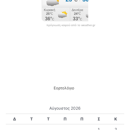
γ
ι
α
:
πρόγνωση καιρού από το weather.gr
Εορτολόγιο
Αύγουστος 2026
Δ
Τ
Τ
Π
Π
Σ
Κ
1
2