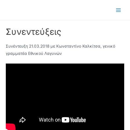
Μετάβαση
στο
Main
περιεχόμενο
Men
Συνεντεύξεις
Συνέντευξη 21.03.2018 με Κωνσταντίνο Καλκίτσα, γενικό
γραμματέα Εθνικού Λαγυνών