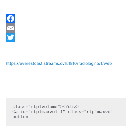
F
a
E
c
m
T
e
a
w
https://everestcast.streams.ovh:1810/radiolagina/1/web
b
i
i
o
l
t
o
t
k
e
r
class="rtplvolume"></div>

<a id="rtplmaxvol-1" class="rtplmaxvol 
button