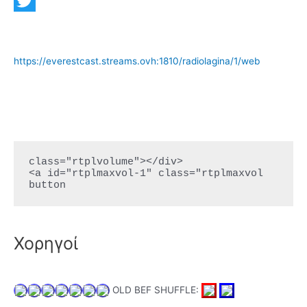
a
E
c
m
T
e
a
w
https://everestcast.streams.ovh:1810/radiolagina/1/web
b
i
i
o
l
t
o
t
k
e
r
class="rtplvolume"></div>

<a id="rtplmaxvol-1" class="rtplmaxvol 
button
Χορηγοί
OLD BEF SHUFFLE: