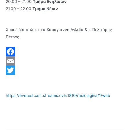
20.00 – 21.00
Τμήμα Ενηλίκων
21.00 – 22.00
Τμήμα Νέων
Χοροδιδάσκαλοι : κα Καραγιάννη Αγλαΐα & κ Πελιτάρης
Πέτρος
F
a
E
c
m
T
e
a
w
https://everestcast.streams.ovh:1810/radiolagina/1/web
b
i
i
o
l
t
o
t
k
e