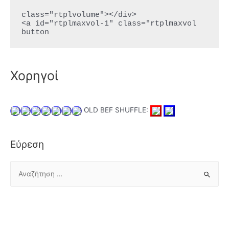
r
class="rtplvolume"></div>

<a id="rtplmaxvol-1" class="rtplmaxvol 
button
Χορηγοί
OLD BEF SHUFFLE:
Εύρεση
Α
ν
α
ζ
ή