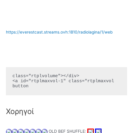
https://everestcast.streams.ovh:1810/radiolagina/1/web
class="rtplvolume"></div>

<a id="rtplmaxvol-1" class="rtplmaxvol 
button
Χορηγοί
OLD BEF SHUFFLE: