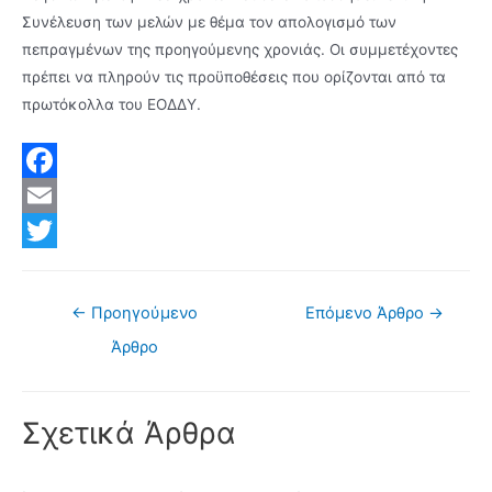
Συνέλευση των μελών με θέμα τον απολογισμό των
πεπραγμένων της προηγούμενης χρονιάς. Οι συμμετέχοντες
πρέπει να πληρούν τις προϋποθέσεις που ορίζονται από τα
πρωτόκολλα του ΕΟΔΔΥ.
F
a
E
c
m
T
e
a
w
Πλοήγηση
←
Προηγούμενο
Επόμενο Άρθρο
→
άρθρων
b
i
i
Άρθρο
o
l
t
o
t
Σχετικά Άρθρα
k
e
r