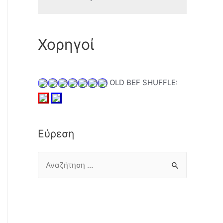
Χορηγοί
OLD BEF SHUFFLE:
Εύρεση
Α
ν
α
ζ
ή