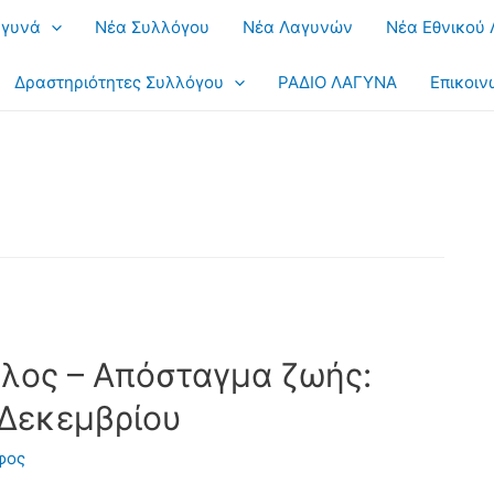
αγυνά
Νέα Συλλόγου
Νέα Λαγυνών
Νέα Εθνικού
Δραστηριότητες Συλλόγου
ΡΑΔΙΟ ΛΑΓΥΝΑ
Επικοιν
λος – Απόσταγμα ζωής:
 Δεκεμβρίου
φος