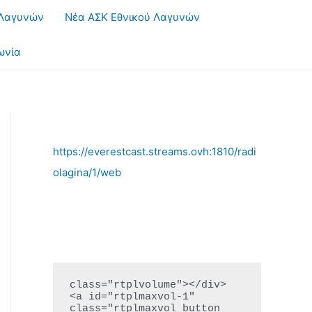
 Λαγυνών
Νέα ΑΣΚ Εθνικού Λαγυνών
ωνία
https://everestcast.streams.ovh:1810/radi
olagina/1/web
class="rtplvolume"></div>

<a id="rtplmaxvol-1" 
class="rtplmaxvol button