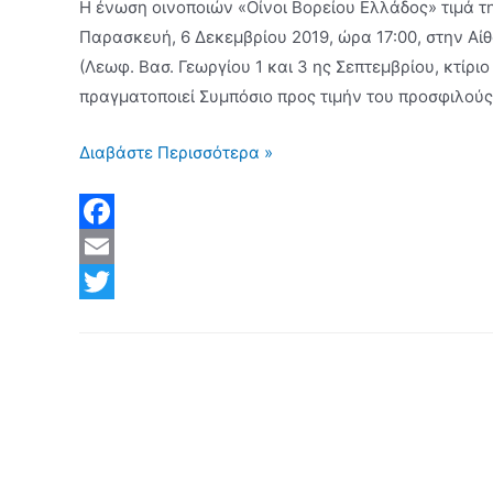
Η ένωση οινοποιών «Οίνοι Βορείου Ελλάδος» τιμά 
Παρασκευή, 6 Δεκεμβρίου 2019, ώρα 17:00, στην Α
(Λεωφ. Βασ. Γεωργίου 1 και 3 ης Σεπτεμβρίου, κτίρι
πραγματοποιεί Συμπόσιο προς τιμήν του προσφιλούς
Ανέστης
Διαβάστε Περισσότερα »
Μπαμπατζιμόπουλος
–
Απόσταγμα
F
ζωής:
a
E
Συμπόσιο
c
m
T
μνήμης
e
a
w
στις
b
i
i
06
Δεκεμβρίου
o
l
t
o
t
k
e