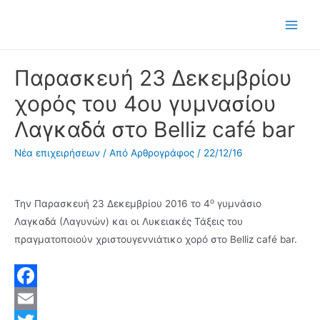
Μετάβαση
στο
Main
περιεχόμενο
Men
Παρασκευή 23 Δεκεμβρίου
χορός του 4ου γυμνασίου
Λαγκαδά στο Belliz café bar
Νέα επιχειρήσεων
/ Από
Αρθρογράφος
/
22/12/16
ο
Την Παρασκευή 23 Δεκεμβρίου 2016 το 4
γυμνάσιο
Λαγκαδά (Λαγυνών) και οι Λυκειακές Τάξεις του
πραγματοποιούν χριστουγεννιάτικο χορό στο Belliz café bar.
F