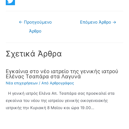
a
E
c
m
T
e
a
w
Πλοήγηση
←
Προηγούμενο
Επόμενο Άρθρο
→
άρθρων
b
i
i
Άρθρο
o
l
t
o
t
Σχετικά Άρθρα
k
e
r
Εγκαίνια στο νέο ιατρείο της γενικής ιατρού
Ελένας Τσαπάρα στα Λαγυνά
Νέα επιχειρήσεων
/ Από
Αρθρογράφος
Η γενική ιατρός Ελένα Απ. Τσαπάρα σας προσκαλεί στα
εγκαίνια του νέου της ιατρείου γενικής οικογενειακής
ιατρικής την Κυριακή 8 Μαϊου και ώρα 19.00…