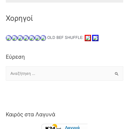
Χορηγοί
OLD BEF SHUFFLE:
Εύρεση
Α
ν
α
ζ
ή
τ
Καιρός στα Λαγυνά
η
σ