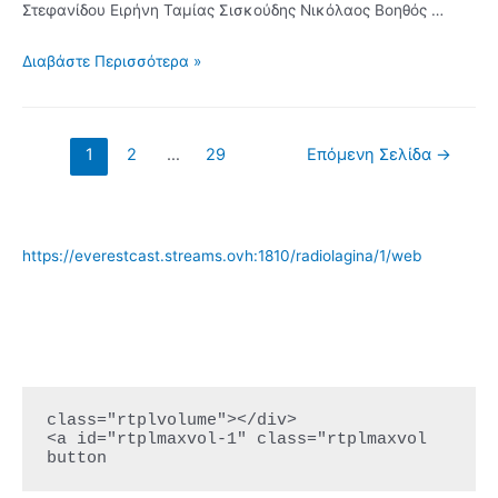
Στεφανίδου Ειρήνη Ταμίας Σισκούδης Νικόλαος Βοηθός …
Νέο
Διαβάστε Περισσότερα »
Διοικητικό
Συμβούλιο
στον
Σελιδοποίηση
1
2
…
29
Επόμενη Σελίδα
→
Πολιτιστικό
άρθρων
Σύλλογο
Λαγυνών
https://everestcast.streams.ovh:1810/radiolagina/1/web
class="rtplvolume"></div>

<a id="rtplmaxvol-1" class="rtplmaxvol 
button