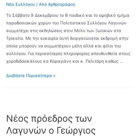
Νέα Συλλόγου
/ Από
Αρθρογράφος
Το Σάββατο 9 Δεκεμβρίου το B παιδικό και το εφηβικό τμήμα
παραδοσιακών χορών του Πολιτιστικού Συλλόγου Λαγυνών
συμμετέχει στις εκδηλώσεις στον Μύλο των Ξωτικών στα
Τρίκαλα. Με την ευκαιρία αυτή διοργανώνεται εκδρομή στην
οποία μπορούν να συμμετέχουν μέλη αλλά και φίλοι του
συλλόγου. Για περισσότερες πληροφορίες απευθυνθείτε στους
χοροδιδασκάλους κα Καραγιάνη και κ. Πελιτάρη καθώς …
Εκδρομή
Διαβάστε Περισσότερα »
στον
“Μύλο
των
Ξωτικών”
το
Νέος πρόεδρος των
Σάββατο
Λαγυνών ο Γεώργιος
9
Δεκεμβρίου,