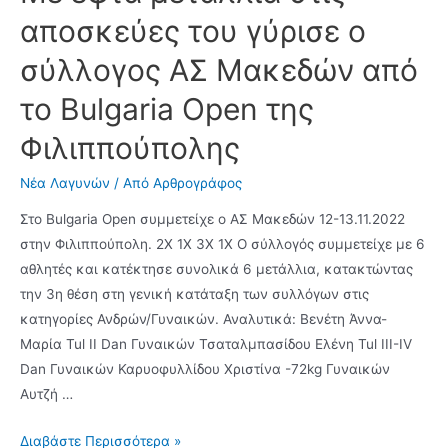
αποσκεύες του γύρισε ο
σύλλογος ΑΣ Μακεδών από
το Bulgaria Open της
Φιλιππούπολης
Νέα Λαγυνών
/ Από
Αρθρογράφος
Στο Bulgaria Open συμμετείχε ο ΑΣ Μακεδών 12-13.11.2022
στην Φιλιππούπολη. 2X 1X 3X 1Χ Ο σύλλογός συμμετείχε με 6
αθλητές και κατέκτησε συνολικά 6 μετάλλια, κατακτώντας
την 3η θέση στη γενική κατάταξη των συλλόγων στις
κατηγορίες Ανδρών/Γυναικών. Αναλυτικά: Βενέτη Άννα-
Μαρία Tul II Dan Γυναικών Τσαταλμπασίδου Ελένη Tul III-IV
Dan Γυναικών Καρυοφυλλίδου Χριστίνα -72kg Γυναικών
Αυτζή …
Με
Διαβάστε Περισσότερα »