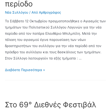
περίοδο
Νέα Συλλόγου
/ Από
Αρθρογράφος
Το Σάββατο 12 Οκτωβρίου πραγματοποιήθηκε ο Αγιασμός των
τμημάτων του Πολιτιστικού Συλλόγου Λαγυνών για την νέα
περίοδο από τον πατέρα Ελευθέριο Μπιλμπίλη. Μετά την
τέλεση του αγιασμού έγινε παρουσίαση των νέων
δραστηριοτήτων του συλλόγου για την νέα περίοδό από τον
πρόεδρο του συλλόγου και τους δασκάλους των τμημάτων.
Στον Σύλλογο λειτουργούν τα εξής τμήματα : …
Το
Διαβάστε Περισσότερα »
Σάββατο
12
Οκτωβρίου
πραγματοποιήθηκε
ο
Στο 69° Διεθνές Φεστιβάλ
Αγιασμός