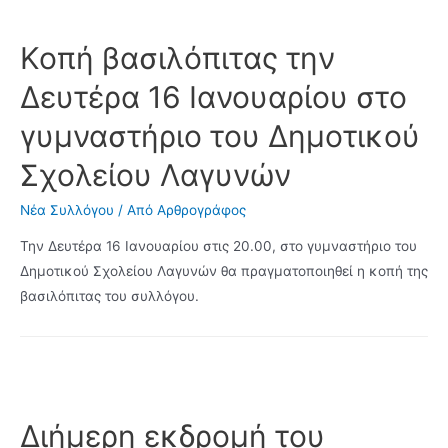
τον
Πολιτιστικό
Κοπή βασιλόπιτας την
Σύλλογο
Δευτέρα 16 Ιανουαρίου στο
Λαγυνών.
Υποβολή
γυμναστήριο του Δημοτικού
προσφορών
Σχολείου Λαγυνών
έως
28
Νέα Συλλόγου
/ Από
Αρθρογράφος
Φεβρουαρίου
2023
Την Δευτέρα 16 Ιανουαρίου στις 20.00, στο γυμναστήριο του
Δημοτικού Σχολείου Λαγυνών θα πραγματοποιηθεί η κοπή της
βασιλόπιτας του συλλόγου.
Διήμερη εκδρομή του