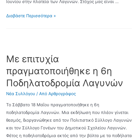
Ιουνίου στην πλατεία των Λαγυνών. Στόχος μας είναι …
Μάγεψε
Διαβάστε Περισσότερα »
η
Βασίλισσα
του
Ρεμπέτικου
Μαριώ
Με επιτυχία
σε
πραγματοποιήθηκε η 6η
μια
κατάμεστη
Ποδηλατοδρομία Λαγυνών
πλατεία
Λαγυνών
Νέα Συλλόγου
/ Από
Αρθρογράφος
Το Σάββατο 18 Μαΐου πραγματοποιήθηκε η 6η
ποδηλατοδρομία Λαγυνών. Μια εκδήλωση που πλέον γίνεται
θεσμός, διοργανώθηκε από τον Πολιτιστικό Σύλλογο Λαγυνών
και τον Σύλλογο Γονέων του Δημοτικού Σχολείου Λαγυνών.
Φέτος η ποδηλατοδρόμια εκτός από την βόλτα με τα ποδήλατα