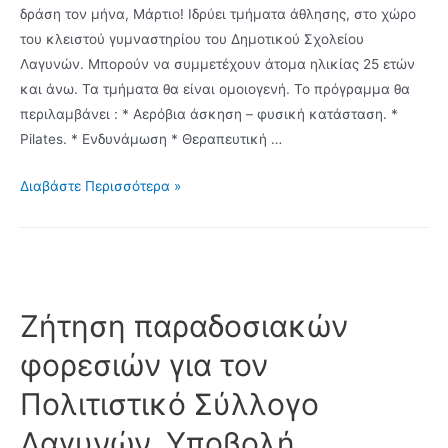
Μάρκου
δράση τον μήνα, Μάρτιο! Ιδρύει τμήματα άθλησης, στο χώρο
εκλέγονται
του κλειστού γυμναστηρίου του Δημοτικού Σχολείου
Δημοτικοί
Λαγυνών. Μπορούν να συμμετέχουν άτομα ηλικίας 25 ετών
Σύμβουλοί
και άνω. Τα τμήματα θα είναι ομοιογενή. Το πρόγραμμα θα
από
περιλαμβάνει : * Αερόβια άσκηση – φυσική κατάσταση. *
τα
Pilates. * Ενδυνάμωση * Θεραπευτική …
Λαγυνά.
Ο
Δείτε
Διαβάστε Περισσότερα »
Πολιτιστικός
αναλυτικά
Σύλλογος
τα
Λαγυνών
αποτελέσματα
ξεκινά
των
μια
Λαγυνών
Ζήτηση παραδοσιακών
καινούργια
φορεσιών για τον
δράση
τον
Πολιτιστικό Σύλλογο
μήνα,
Λαγυνών. Υποβολή
Μάρτιο!