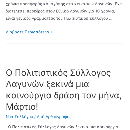
χρόνια προσφοράς και αγάπης στα κοινά των Λαγυνών. Έχει
διατελέσει πρόεδρος στον Εθνικό Λαγυνών για 10 χρόνια,
είναι γενικός γραμματέας του Πολιτιστικού Συλλόγου …
Νέος
Διαβάστε Περισσότερα »
πρόεδρος
των
Λαγυνών
ο
Γεώργιος
Ο Πολιτιστικός Σύλλογος
Ζαπρούδης
Λαγυνών ξεκινά μια
με
425
καινούργια δράση τον μήνα,
ψήφους,
Μάρτιο!
Βαγγέλης
Γεράκης
Νέα Συλλόγου
/ Από
Αρθρογράφος
και
Δημήτρης
Ο Πολιτιστικός Σύλλογος Λαγυνών ξεκινά μια καινούργια