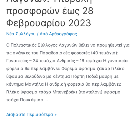
προσφορών έως 28
Φεβρουαρίου 2023
Νέα Συλλόγου
/ Από
Αρθρογράφος
Ο Πολιτιστικός Σύλλογος Λαγυνών θέλει να προμηθευτεί για
τις ανάγκες του Παραδοσιακές φορεσιές (40 τεμάχια):
Γυναικείες – 24 τεμάχια Ανδρικές – 16 τεμάχια Η γυναικεία
φορεσιά θα περιλαμβάνει: Φόρεμα ύφασμα ζακάρ Γιλέκο
ύφασμα βελούδινο με κέντημα Πόρπη Ποδιά μαύρη με
κέντημα Μαντήλα Η ανδρική φορεσιά θα περιλαμβάνει:
Γιλέκο ύφασμα τσόχα Μπενεβρέκι (παντελόνι) ύφασμα
τσόχα Πουκάμισο …
Ζήτηση
Διαβάστε Περισσότερα »
παραδοσιακών
φορεσιών
για