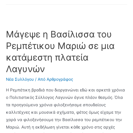
Διεθνές
Φεστιβάλ
Παραδοσιακών
Χορών
Μάγεψε η Βασίλισσα του
στο
Ρεμπέτικου Μαριώ σε μια
Μιντούρνο
της
κατάμεστη πλατεία
Ιταλίας
Λαγυνών
θα
συμμετέχει
Νέα Συλλόγου
/ Από
Αρθρογράφος
ο
Πολιτιστικός
Η Ρεμπέτικη βραδιά που διοργανώνει εδώ και αρκετά χρόνια
Σύλλογος
ο Πολιτιστικός Σύλλογος Λαγυνών έγινε πλέον θεσμός. Όλα
Λαγυνών
τα προηγούμενα χρόνια φιλοξενήσαμε σπουδαίους
καλλιτέχνες και μουσικά σχήματα, φέτος όμως είχαμε την
χαρά να φιλοξενήσουμε την Βασίλισσα του ρεμπέτικου την
Μαριώ. Αυτή η εκδήλωση γίνεται κάθε χρόνο στις αρχές