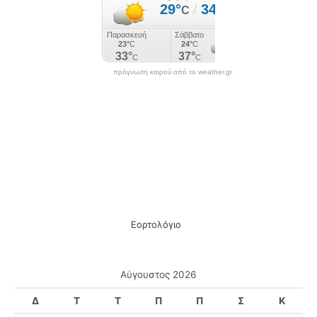
γ
ι
α
:
πρόγνωση καιρού από το weather.gr
Εορτολόγιο
Αύγουστος 2026
Δ
Τ
Τ
Π
Π
Σ
Κ