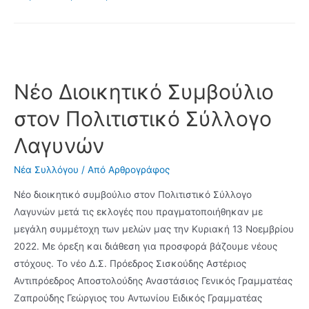
εφτά
μετάλλια
στις
αποσκεύες
του
Νέο Διοικητικό Συμβούλιο
γύρισε
στον Πολιτιστικό Σύλλογο
ο
σύλλογος
Λαγυνών
ΑΣ
Μακεδών
Νέα Συλλόγου
/ Από
Αρθρογράφος
από
Νέο διοικητικό συμβούλιο στον Πολιτιστικό Σύλλογο
το
Λαγυνών μετά τις εκλογές που πραγματοποιήθηκαν με
Bulgaria
μεγάλη συμμέτοχη των μελών μας την Κυριακή 13 Νοεμβρίου
Open
2022. Με όρεξη και διάθεση για προσφορά βάζουμε νέους
της
στόχους. Το νέο Δ.Σ. Πρόεδρος Σισκούδης Αστέριος
Φιλιππούπολης
Αντιπρόεδρος Αποστολούδης Αναστάσιος Γενικός Γραμματέας
Ζαπρούδης Γεώργιος του Αντωνίου Ειδικός Γραμματέας