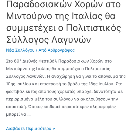
Παραδοσιακών Χορών στο
των
τμημάτων
Μιντούρνο της Ιταλίας θα
του
συμμετέχει ο Πολιτιστικός
Πολιτιστικού
Συλλόγου
Σύλλογος Λαγυνών
Λαγυνών
για
Νέα Συλλόγου
/ Από
Αρθρογράφος
την
Στο 69° Διεθνές Φεστιβάλ Παραδοσιακών Χορών στο
νέα
Μιντούρνο της Ιταλίας θα συμμετέχει ο Πολιτιστικός
περίοδο
Σύλλογος Λαγυνών. Η αναχώρηση θα γίνει το απόγευμα της
10ης Ιουλίου και επιστροφή το βράδυ της 18ης Ιουλίου. Στο
φεστιβάλ εκτός από τους χορευτές υπάρχει δυνατότητα σε
περιορισμένα μέλη του συλλόγου να ακολουθήσουν την
αποστολή. Όποιος επιθυμεί περισσότερες πληροφορίες
μπορεί να …
Στο
Διαβάστε Περισσότερα »
69°