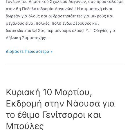
Γονέων του Δημοτικού Σχολείου Λαγυνών, σας προσκαλούμε
στην 6η Ποδηλατοδρομία Λαγυνών!!! Η συμμετοχή είναι
δωρεάν για όλους και οι δραστηριότητες για μικρούς και
μεγάλους είναι πολλές, πολύ ενδιαφέρουσες και
διασκεδαστικές! Σας περιμένουμε όλους! Υ.Γ. Οδηγίες για
Δήλωση Συμμετοχής: …
6η
Διαβάστε Περισσότερα »
Ποδηλατοδρομία
Λαγυνών
–
Σάββατο
18
Κυριακή 10 Μαρτίου,
Μαιου
Εκδρομή στην Νάουσα για
2024
το έθιμο Γενίτσαροι και
Μπούλες