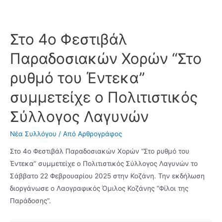
πραγματοποιήθηκε
η
κοπή
Στο 4ο Φεστιβάλ
πίτας
Παραδοσιακών Χορών “Στο
–
χορός
ρυθμό του Έντεκα”
του
συμμετείχε ο Πολιτιστικός
Πολιτιστικού
Συλλόγου
Σύλλογος Λαγυνών
Λαγυνών
Νέα Συλλόγου
/ Από
Αρθρογράφος
Στο 4ο Φεστιβάλ Παραδοσιακών Χορών “Στο ρυθμό του
Έντεκα” συμμετείχε ο Πολιτιστικός Σύλλογος Λαγυνών το
Σάββατο 22 Φεβρουαρίου 2025 στην Κοζάνη. Την εκδήλωση
διοργάνωσε ο Λαογραφικός Όμιλος Κοζάνης “Φίλοι της
Παράδοσης”.