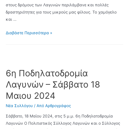
στους δρόμους των Λαγυνών περιλάμβανε και πολλές
δραστηριότητες για τους μικρούς μας φίλους. Το χαμόγελο
και …
Με
Διαβάστε Περισσότερα »
επιτυχία
πραγματοποιήθηκε
η
6η
Ποδηλατοδρομία
6η Ποδηλατοδρομία
Λαγυνών
Λαγυνών – Σάββατο 18
Μαιου 2024
Νέα Συλλόγου
/ Από
Αρθρογράφος
Σάββατο, 18 Μαϊου 2024, στις 5 μ.μ. 6η Ποδηλατοδρομία
Λαγυνών Ο Πολιτιστικός Σύλλογος Λαγυνών και ο Σύλλογος