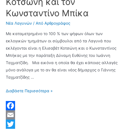
Κοτσώνη και τον
Κωνσταντίνο Μπίκα
Νέα Λαγυνών
/ Από
Αρθρογράφος
Με καταμετρημένο το 100 % των ψήφων όλων των
εκλογικών τμημάτων οι σύμβουλοι από τα Λαγυνά που
εκλέγονται είναι η Ελισαβέτ Κοτσώνη και ο Κωνσταντίνος
Μπήκας με την παράταξη Δύναμη Ευθύνης του Ιωάννη
Ταχματζίδη. Μια εικόνα η οποία θα έχει κάποιες αλλαγές
μόνο ανάλογα με το αν θα είναι νέος δήμαρχος ο Γιάννης
Ταχματζίδης …
Δύο
Διαβάστε Περισσότερα »
Δημοτικούς
Συμβούλους
από
F
τα
a
E
Λαγυνά