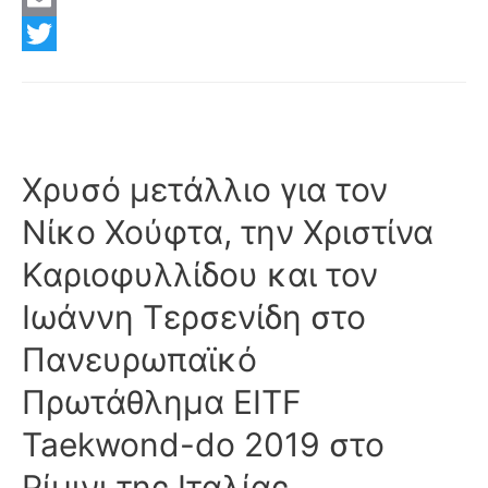
Εθνικός
a
E
Λαγυνών
c
m
T
στην
Γ
e
a
w
1
b
i
i
της
o
l
t
Χρυσό μετάλλιο για τον
ΕΚΑΣΘ
του
o
t
Νίκο Χούφτα, την Χριστίνα
μπάσκετ
k
e
Καριοφυλλίδου και τον
r
Ιωάννη Τερσενίδη στο
Πανευρωπαϊκό
Πρωτάθλημα EITF
Taekwond-do 2019 στο
Ρίμινι της Ιταλίας