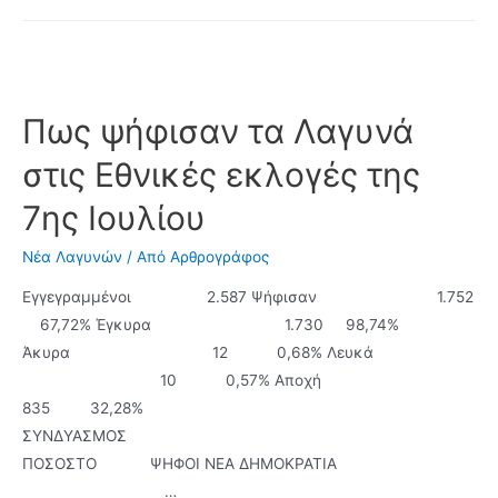
c
m
T
της
19ης
e
a
w
Σεπτεμβρίου
b
i
i
στον
o
l
t
Πως ψήφισαν τα Λαγυνά
Δήμο
Λαγκαδά
o
t
στις Εθνικές εκλογές της
k
e
7ης Ιουλίου
r
Νέα Λαγυνών
/ Από
Αρθρογράφος
Εγγεγραμμένοι 2.587 Ψήφισαν 1.752
67,72% Έγκυρα 1.730 98,74%
Άκυρα 12 0,68% Λευκά
10 0,57% Αποχή
835 32,28%
ΣΥΝΔΥΑΣΜΟΣ
ΠΟΣΟΣΤΟ ΨΗΦΟΙ ΝΕΑ ΔΗΜΟΚΡΑΤΙΑ
…