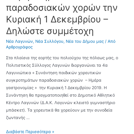
Σταυρού
παραδοσιακών χορών την
με
Κυριακή 1 Δεκεμβρίου –
76-
69
Δηλώστε συμμέτοχη
Νέα Λαγυνών
,
Νέα Συλλόγου
,
Νέα του Δήμου μας
/ Από
Αρθρογράφος
Στα πλαίσια της εορτής του πολιούχου της πόλεως μας, ο
Πολιτιστικός Σϋλλογος Λαγυνών διοργανώνει τα 4α
Λαγυνιώτικα « Συνάντηση παιδικών χορευτικών
συγκροτημάτων παραδοσιακών χορών – Ημέρα
γαστρονομίας » την Κυριακή 1 Δεκεμβρίου 2019. Η
Συνάντηση θα πραγματοποιηθεί στο Δημοτικό Αθλητικό
Κέντρο Λαγυνών (Δ.Α.Κ. Λαγυνών κλειστό γυμναστήριο
μπάσκετ). Τα χορευτικά θα χορεύουν με την συνοδεία
ζωντανής …
4α
Διαβάστε Περισσότερα »