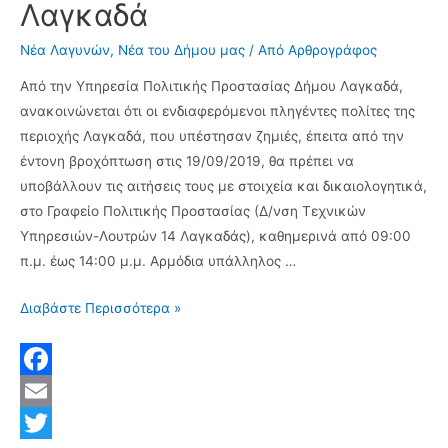
Λαγκαδά
16.00
στο
Νέα Λαγυνών
,
Νέα του Δήμου μας
/ Από
Αρθρογράφος
Ιερό
Από την Υπηρεσία Πολιτικής Προστασίας Δήμου Λαγκαδά,
Ναό
ανακοινώνεται ότι οι ενδιαφερόμενοι πληγέντες πολίτες της
Αγίου
περιοχής Λαγκαδά, που υπέστησαν ζημιές, έπειτα από την
Νικολάου
έντονη βροχόπτωση στις 19/09/2019, θα πρέπει να
Λαγυνών
υποβάλλουν τις αιτήσεις τους με στοιχεία και δικαιολογητικά,
στο Γραφείο Πολιτικής Προστασίας (Δ/νση Τεχνικών
Υπηρεσιών-Λουτρών 14 Λαγκαδάς), καθημερινά από 09:00
π.μ. έως 14:00 μ.μ. Αρμόδια υπάλληλος …
Ξεκίνησαν
Διαβάστε Περισσότερα »
οι
αιτήσεις
για
F
τους
a
E
πληγέντες