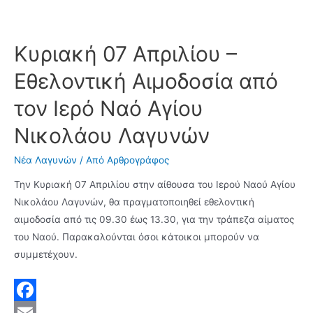
Καριοφυλλίδου
b
i
i
και
o
l
t
Κυριακή 07 Απριλίου –
τον
Ιωάννη
o
t
Εθελοντική Αιμοδοσία από
Τερσενίδη
k
e
στο
τον Ιερό Ναό Αγίου
r
Πανευρωπαϊκό
Νικολάου Λαγυνών
Πρωτάθλημα
EITF
Νέα Λαγυνών
/ Από
Αρθρογράφος
Taekwond-
Την Κυριακή 07 Απριλίου στην αίθουσα του Ιερού Ναού Αγίου
do
Νικολάου Λαγυνών, θα πραγματοποιηθεί εθελοντική
2019
αιμοδοσία από τις 09.30 έως 13.30, για την τράπεζα αίματος
στο
του Ναού. Παρακαλούνται όσοι κάτοικοι μπορούν να
Ρίμινι
συμμετέχουν.
της
Ιταλίας
F