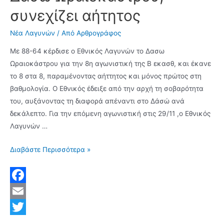
χορευτών
συνεχίζει αήτητος
Νέα Λαγυνών
/ Από
Αρθρογράφος
Με 88-64 κέρδισε ο Εθνικός Λαγυνών το Δασω
Ωραιοκάστρου για την 8η αγωνιστική της Β εκασθ, και έκανε
το 8 στα 8, παραμένοντας αήττητος και μόνος πρώτος στη
βαθμολογία. Ο Εθνικός έδειξε από την αρχή τη σοβαρότητα
του, αυξάνοντας τη διαφορά απέναντι στο Δάσώ ανά
δεκάλεπτο. Για την επόμενη αγωνιστική στις 29/11 ,ο Εθνικός
Λαγυνών …
Νίκη
Διαβάστε Περισσότερα »
με
88-
64
F
πέτυχε
a
E
ο
c
m
T
Εθνικός