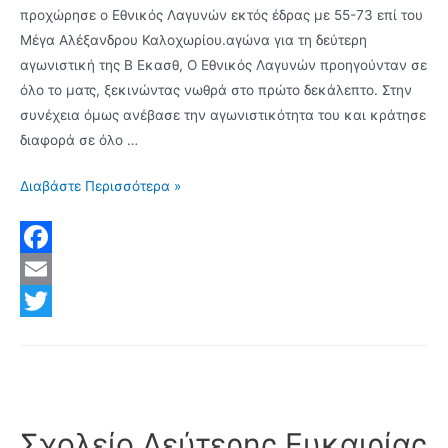
προχώρησε ο Εθνικός Λαγυνών εκτός έδρας με 55-73 επί του
Μέγα Αλέξανδρου Καλοχωρίου.αγώνα για τη δεύτερη
αγωνιστική της Β Εκασθ, Ο Εθνικός Λαγυνών προηγούνταν σε
όλο το ματς, ξεκινώντας νωθρά στο πρώτο δεκάλεπτο. Στην
συνέχεια όμως ανέβασε την αγωνιστικότητα του και κράτησε
διαφορά σε όλο …
Δεύτερη
Διαβάστε Περισσότερα »
σερί
νίκη
για
F
τον
a
E
Εθνικό
c
m
T
Λαγυνών
με
e
a
w
55-
b
i
i
73
o
l
t
Σχολείο Δεύτερης Ευκαιρίας
στην