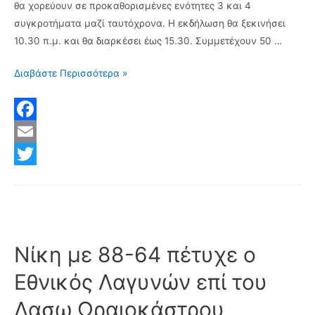
θα χορεύουν σε προκαθορισμένες ενότητες 3 και 4
συγκροτήματα μαζί ταυτόχρονα. Η εκδήλωση θα ξεκινήσει
10.30 π.μ. και θα διαρκέσει έως 15.30. Συμμετέχουν 50 …
Την
Διαβάστε Περισσότερα »
Κυριακή
01
Δεκεμβρίου
F
τα
a
E
4α
c
m
T
ΛΑΓΥΝΙΩΤΙΚΑ
με
e
a
w
συμμέτοχη
b
i
i
50
o
l
t
Νίκη με 88-64 πέτυχε ο
χορευτικών
συγκροτημάτων
o
t
Εθνικός Λαγυνών επί του
και
k
e
850
Δασω Ωραιοκάστρου,
r