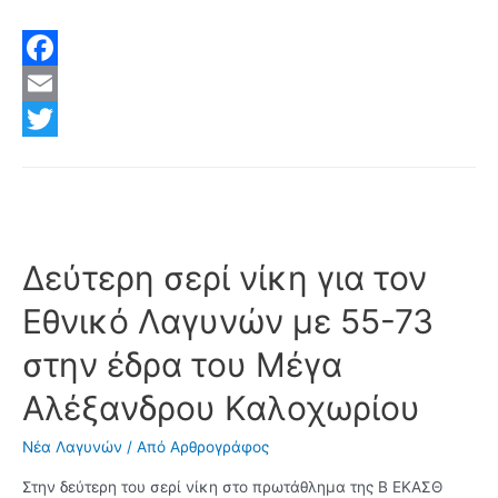
Λαγυνιώτικα
–
Συνάντηση
F
παιδικών
a
E
χορευτικών
c
m
T
συγκροτημάτων
παραδοσιακών
e
a
w
χορών
b
i
i
την
o
l
t
Δεύτερη σερί νίκη για τον
Κυριακή
1
o
t
Εθνικό Λαγυνών με 55-73
Δεκεμβρίου
k
e
–
στην έδρα του Μέγα
r
Δηλώστε
Αλέξανδρου Καλοχωρίου
συμμέτοχη
Νέα Λαγυνών
/ Από
Αρθρογράφος
Στην δεύτερη του σερί νίκη στο πρωτάθλημα της Β ΕΚΑΣΘ