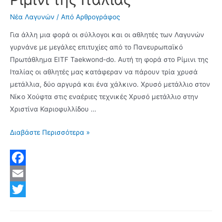
Νέα Λαγυνών
/ Από
Αρθρογράφος
Για άλλη μια φορά οι σύλλογοι και οι αθλητές των Λαγυνών
γυρνάνε με μεγάλες επιτυχίες από το Πανευρωπαϊκό
Πρωτάθλημα EITF Taekwond-do. Αυτή τη φορά στο Ρίμινι της
Ιταλίας οι αθλητές μας κατάφεραν να πάρουν τρία χρυσά
μετάλλια, δύο αργυρά και ένα χάλκινο. Χρυσό μετάλλιο στον
Νίκο Χούφτα στις εναέριες τεχνικές Χρυσό μετάλλιο στην
Χριστίνα Καριοφυλλίδου …
Χρυσό
Διαβάστε Περισσότερα »
μετάλλιο
για
τον
F
Νίκο
a
E
Χούφτα,
c
m
T
την
Χριστίνα
e
a
w