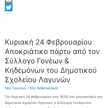
a
E
c
m
T
e
a
w
b
i
i
o
l
t
Κυριακή 24 Φεβρουαρίου
o
t
Αποκριάτικο πάρτυ από τον
k
e
Σύλλογο Γονέων &
r
Κηδεμόνων του Δημοτικού
Σχολείου Λαγυνών
Νέα Λαγυνών
/ Από
Αρθρογράφος
Την Κυριακή 24 Φεβρουαρίου στις 18.00 στο γυμναστήριο του
Δημοτικού σχολείου Λαγυνών, ο Σύλλογος Γονέων και