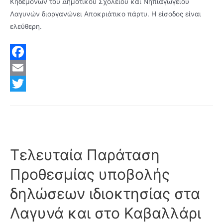
Κηδεμόνων του Δημοτικού Σχολείου και Νηπιαγωγείου
Λαγυνών διοργανώνει Αποκριάτικο πάρτυ. Η είσοδος είναι
ελεύθερη.
F
a
E
c
m
T
e
a
w
b
i
i
o
l
t
Τελευταία Παράταση
o
t
Προθεσμίας υποβολής
k
e
δηλώσεων ιδιοκτησίας στα
r
Λαγυνά και στο Καβαλλάρι