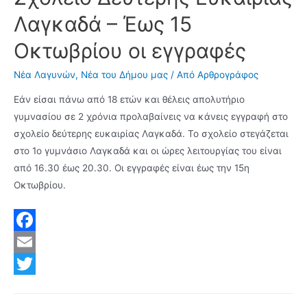
έδρα
o
t
Λαγκαδά – Έως 15
του
k
e
Μέγα
Οκτωβρίου οι εγγραφές
r
Αλέξανδρου
Νέα Λαγυνών
,
Νέα του Δήμου μας
/ Από
Αρθρογράφος
Καλοχωρίου
Εάν είσαι πάνω από 18 ετών και θέλεις απολυτήριο
γυμνασίου σε 2 χρόνια προλαβαίνεις να κάνεις εγγραφή στο
σχολείο δεύτερης ευκαιρίας Λαγκαδά. Το σχολείο στεγάζεται
στο 1ο γυμνάσιο Λαγκαδά και οι ώρες λειτουργίας του είναι
από 16.30 έως 20.30. Οι εγγραφές είναι έως την 15η
Οκτωβρίου.
F
a
E
c
m
T