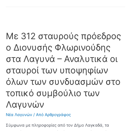
c
m
T
εκλέγει
ο
e
a
w
Γιάννης
b
i
i
Ταχματζίδης,
o
l
t
Με 312 σταυρούς πρόεδρος
την
Έλσα
o
t
ο Διονυσής Φλωρινούδης
Κοτσώνη
k
e
και
στα Λαγυνά – Αναλυτικά οι
r
τον
σταυροί των υποψηφίων
Κωνσταντίνο
Μπίκα
όλων των συνδυασμών στο
τοπικό συμβούλιο των
Λαγυνών
Νέα Λαγυνών
/ Από
Αρθρογράφος
Σύμφωνα με πληροφορίες από τον Δήμο Λαγκαδά, τα