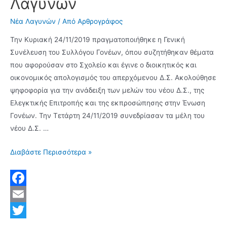
Λαγυνών
Νέα Λαγυνών
/ Από
Αρθρογράφος
Την Κυριακή 24/11/2019 πραγματοποιήθηκε η Γενική
Συνέλευση του Συλλόγου Γονέων, όπου συζητήθηκαν θέματα
που αφορούσαν στο Σχολείο και έγινε ο διοικητικός και
οικονομικός απολογισμός του απερχόμενου Δ.Σ. Ακολούθησε
ψηφοφορία για την ανάδειξη των μελών του νέου Δ.Σ., της
Ελεγκτικής Επιτροπής και της εκπροσώπησης στην Ένωση
Γονέων. Την Τετάρτη 24/11/2019 συνεδρίασαν τα μέλη του
νέου Δ.Σ. …
Νέος
Διαβάστε Περισσότερα »
πρόεδρος
ο
Γιάννης
F
Χατζηγιάννης
a
E
στον
c
m
T