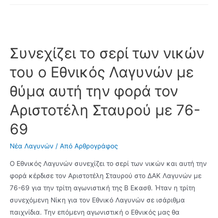
Λαγυνών
e
a
w
επί
b
i
i
του
o
l
t
Συνεχίζει το σερί των νικών
Δασω
Ωραιοκάστρου,
o
t
του ο Εθνικός Λαγυνών με
συνεχίζει
k
e
αήτητος
θύμα αυτή την φορά τον
r
Αριστοτέλη Σταυρού με 76-
69
Νέα Λαγυνών
/ Από
Αρθρογράφος
Ο Εθνικός Λαγυνών συνεχίζει το σερί των νικών και αυτή την
φορά κέρδισε τον Αριστοτέλη Σταυρού στο ΔΑΚ Λαγυνών με
76-69 για την τρίτη αγωνιστική της Β Εκασθ. Ήταν η τρίτη
συνεχόμενη Νίκη για τον Εθνικό Λαγυνών σε ισάριθμα
παιχνίδια. Την επόμενη αγωνιστική ο Εθνικός μας θα