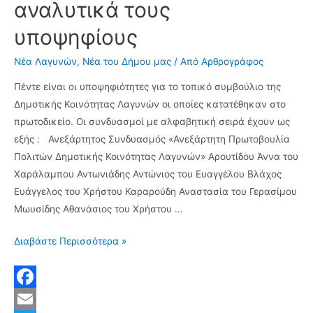
αναλυτικά τους
υποψηφίους
Νέα Λαγυνών
,
Νέα του Δήμου μας
/ Από
Αρθρογράφος
Πέντε είναι οι υποψηφιότητες για το τοπικό συμβούλιο της
Δημοτικής Κοινότητας Λαγυνών οι οποίες κατατέθηκαν στο
πρωτοδικείο. Οι συνδυασμοί με αλφαβητική σειρά έχουν ως
εξής : Ανεξάρτητος Συνδυασμός «Ανεξάρτητη Πρωτοβουλία
Πολιτών Δημοτικής Κοινότητας Λαγυνών» Αρουτίδου Άννα του
Χαράλαμπου Αντωνιάδης Αντώνιος του Ευαγγέλου Βλάχος
Ευάγγελος του Χρήστου Καραρούδη Αναστασία του Γερασίμου
Μωυσίδης Αθανάσιος του Χρήστου …
Πέντε
Διαβάστε Περισσότερα »
οι
υποψηφιότητες
συνδυασμών
F
για