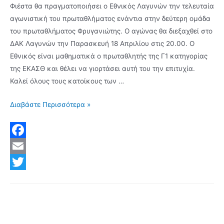
Φιέστα θα πραγματοποιήσει ο Εθνικός Λαγυνών την τελευταία
αγωνιστική του πρωταθλήματος ενάντια στην δεύτερη ομάδα
του πρωταθλήματος Φρυγανιώτης. Ο αγώνας θα διεξαχθεί στο
ΔΑΚ Λαγυνών την Παρασκευή 18 Απριλίου στις 20.00. Ο
Εθνικός είναι μαθηματικά ο πρωταθλητής της Γ1 κατηγορίας
της ΕΚΑΣΘ και θέλει να γιορτάσει αυτή του την επιτυχία.
Καλεί όλους τους κατοίκους των …
Όλα
Διαβάστε Περισσότερα »
τα
Λαγυνά
στο
F
ΔΑΚ
a
E
Λαγυνών
c
m
T
την
Παρασκευή
e
a
w
19/4,
b
i
i
στις