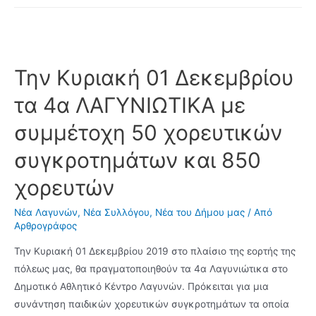
Σύλλογο
Γονέων
e
a
w
και
b
i
i
Κηδεμόνων
o
l
t
Την Κυριακή 01 Δεκεμβρίου
του
Νηπιαγωγείου
o
t
τα 4α ΛΑΓΥΝΙΩΤΙΚΑ με
και
k
e
Δημοτικού
συμμέτοχη 50 χορευτικών
r
Σχολείου
συγκροτημάτων και 850
Λαγυνών
χορευτών
Νέα Λαγυνών
,
Νέα Συλλόγου
,
Νέα του Δήμου μας
/ Από
Αρθρογράφος
Την Κυριακή 01 Δεκεμβρίου 2019 στο πλαίσιο της εορτής της
πόλεως μας, θα πραγματοποιηθούν τα 4α Λαγυνιώτικα στο
Δημοτικό Αθλητικό Κέντρο Λαγυνών. Πρόκειται για μια
συνάντηση παιδικών χορευτικών συγκροτημάτων τα οποία