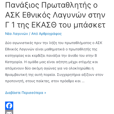
o
l
t
Πανάξιος Πρωταθλητής ο
20.00
για
o
t
ΑΣΚ Εθνικός Λαγυνών στην
την
k
e
απονομή
Γ 1 της ΕΚΑΣΘ του μπάσκετ
r
του
Νέα Λαγυνών
/ Από
Αρθρογράφος
κυπέλλου
στην
Δύο αγωνιστικές πριν την λήξη του πρωταθλήματος ο ΑΣΚ
πρωταθλήτρια
Εθνικός Λαγυνών είναι μαθηματικά ο πρωταθλητής της
ομάδα
κατηγορίας και κερδίζει πανάξια την άνοδο του στην Β
μας
Κατηγορία. Η ομάδα μας είναι αήτητη μέχρι στίγμής και
μπάσκετ
απόμενουν δύο ακόμη αγώνες για να ολοκληρώθει η
του
θριαμβευτική της αυτή πορεία. Συγχαρητήρια αξίζουν στον
Εθνικού
προπονητή, στους παίκτες, στον πρόεδρο και …
Λαγυνών
Πανάξιος
Διαβάστε Περισσότερα »
Πρωταθλητής
ο
ΑΣΚ
F