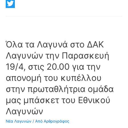
a
E
το
c
m
T
τοπικό
συμβούλιο
e
a
w
της
b
i
i
Δημοτικής
o
l
t
Όλα τα Λαγυνά στο ΔΑΚ
Κοινότητας
Λαγυνών,
o
t
Λαγυνών την Παρασκευή
δείτε
k
e
αναλυτικά
19/4, στις 20.00 για την
r
τους
απονομή του κυπέλλου
υποψηφίους
στην πρωταθλήτρια ομάδα
μας μπάσκετ του Εθνικού
Λαγυνών
Νέα Λαγυνών
/ Από
Αρθρογράφος