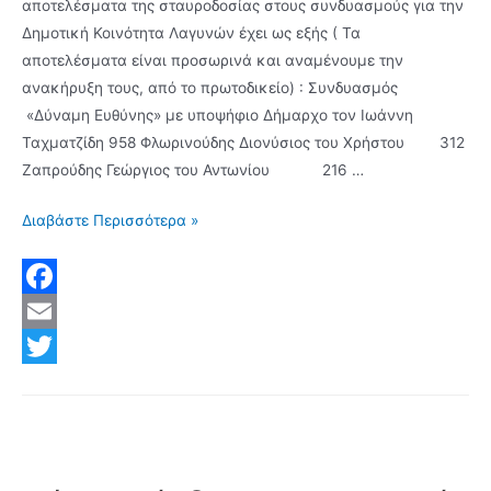
αποτελέσματα της σταυροδοσίας στους συνδυασμούς για την
Δημοτική Κοινότητα Λαγυνών έχει ως εξής ( Τα
αποτελέσματα είναι προσωρινά και αναμένουμε την
ανακήρυξη τους, από το πρωτοδικείο) : Συνδυασμός
«Δύναμη Ευθύνης» με υποψήφιο Δήμαρχο τον Ιωάννη
Ταχματζίδη 958 Φλωρινούδης Διονύσιος του Χρήστου 312
Ζαπρούδης Γεώργιος του Αντωνίου 216 …
Με
Διαβάστε Περισσότερα »
312
σταυρούς
πρόεδρος
F
ο
a
E
Διονυσής
c
m
T
Φλωρινούδης
στα
e
a
w
Λαγυνά
b
i
i
–
o
l
t