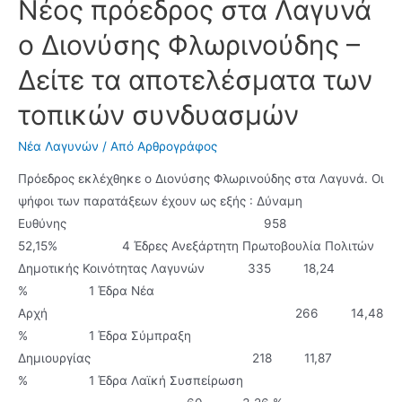
Νέος πρόεδρος στα Λαγυνά
Αναλυτικά
οι
o
t
ο Διονύσης Φλωρινούδης –
σταυροί
k
e
των
Δείτε τα αποτελέσματα των
r
υποψηφίων
τοπικών συνδυασμών
όλων
των
Νέα Λαγυνών
/ Από
Αρθρογράφος
συνδυασμών
Πρόεδρος εκλέχθηκε ο Διονύσης Φλωρινούδης στα Λαγυνά. Οι
στο
ψήφοι των παρατάξεων έχουν ως εξής : Δύναμη
τοπικό
Ευθύνης 958
συμβούλιο
52,15% 4 Έδρες Ανεξάρτητη Πρωτοβουλία Πολιτών
των
Δημοτικής Κοινότητας Λαγυνών 335 18,24
Λαγυνών
% 1 Έδρα Νέα
Αρχή 266 14,48
% 1 Έδρα Σύμπραξη
Δημιουργίας 218 11,87
% 1 Έδρα Λαϊκή Συσπείρωση