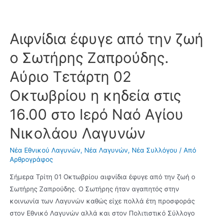
e
a
w
b
i
i
o
l
t
Αιφνίδια έφυγε από την ζωή
o
t
ο Σωτήρης Ζαπρούδης.
k
e
Αύριο Τετάρτη 02
r
Οκτωβρίου η κηδεία στις
16.00 στο Ιερό Ναό Αγίου
Νικολάου Λαγυνών
Νέα Εθνικού Λαγυνών
,
Νέα Λαγυνών
,
Νέα Συλλόγου
/ Από
Αρθρογράφος
Σήμερα Τρίτη 01 Οκτωβρίου αιφνίδια έφυγε από την ζωή ο
Σωτήρης Ζαπρούδης. Ο Σωτήρης ήταν αγαπητός στην
κοινωνία των Λαγυνών καθώς είχε πολλά έτη προσφοράς
στον Εθνικό Λαγυνών αλλά και στον Πολιτιστικό Σύλλογο