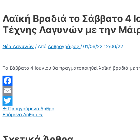
Λαϊκή Βραδιά το Σάββατο 4 Ι
Τέχνης Λαγυνών με την Μάιρ
Νέα Λαγυνών
/ Από
Αρθρογράφος
/
01/06/22
12/06/22
Το Σάββατο 4 Ιουνίου θα πραγματοποιηθεί λαϊκή βραδιά με τ
Facebook
Email
Πλοήγηση
←
Προηγούμενο Άρθρο
Twitter
άρθρων
Επόμενο Άρθρο
→
Σχετικά Άρθρα