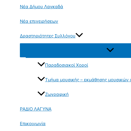
Νέα Δήμου Λαγκαδά
Νέα επιχειρήσεων
Δραστηριότητες Συλλόγου
Εναλλαγή
μενού
Παραδοσιακοί Χοροί
Τμήμα μουσικής – εκμάθησης μουσικών
Ζωγραφική
ΡΑΔΙΟ ΛΑΓΥΝΑ
Επικοινωνία