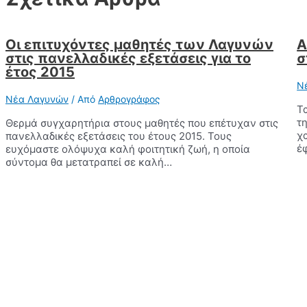
Οι επιτυχόντες μαθητές των Λαγυνών
Α
στις πανελλαδικές εξετάσεις για το
σ
έτος 2015
Ν
Νέα Λαγυνών
/ Από
Αρθρογράφος
Τ
τ
Θερμά συγχαρητήρια στους μαθητές που επέτυχαν στις
χ
πανελλαδικές εξετάσεις του έτους 2015. Τους
έ
ευχόμαστε ολόψυχα καλή φοιτητική ζωή, η οποία
σύντομα θα μετατραπεί σε καλή…