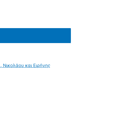
γή
, Νικολάου και Ειρήνης