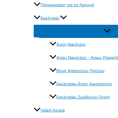
Πληροφορίες για τα Λαγυνά
Εκκλησιές
Εναλλα
μενού
Άγιος Νικόλαος
Αγίου Νικολάου – Αγίων Ραφαήλ
Βήμα Απόστολου Παύλου
Εκκλησάκι Άγιας Αικατερίνης
Εκκλησάκι Ζωοδόχου Πηγής
Λαϊκή Αγορά