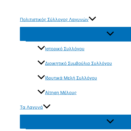
Μετάβαση
στο
περιεχόμενο
Πολιτιστικός Σύλλογος Λαγυνών
Εναλλαγή
μενού
Ιστορικό Συλλόγου
Διοικητικό Συμβούλιο Συλλόγου
Ιδρυτικά Μελή Συλλόγου
Αίτηση Μέλους
Τα Λαγυνά
Εναλλαγή
μενού