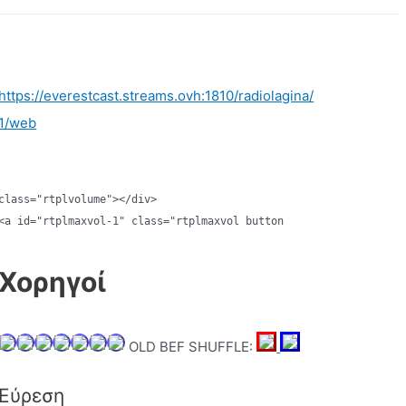
https://everestcast.streams.ovh:1810/radiolagina/
1/web
class="rtplvolume"></div>

<a id="rtplmaxvol-1" class="rtplmaxvol button
Χορηγοί
OLD BEF SHUFFLE:
Εύρεση