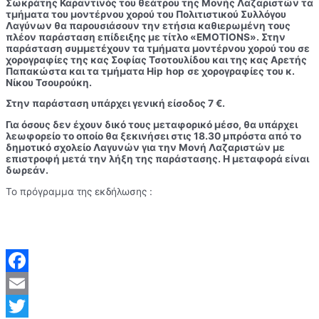
Σωκράτης Καραντινός του θεάτρου της Μονής Λαζαριστών τα
τμήματα του μοντέρνου χορού του Πολιτιστικού Συλλόγου
Λαγύνων θα παρουσιάσουν την ετήσια καθιερωμένη τους
πλέον παράσταση επίδειξης με τίτλο «EMOTIONS
»
. Στην
παράσταση συμμετέχουν τα τμήματα μοντέρνου χορού του σε
χορογραφίες της κας Σοφίας Τσοτουλίδου και της κας Αρετής
Παπακώστα και τα τμήματα
Hip
hop
σε χορογραφίες του κ.
Νίκου Τσουρούκη.
Στην παράσταση υπάρχει γενική είσοδος 7 €.
Για όσους δεν έχουν δικό τους μεταφορικό μέσο, θα υπάρχει
λεωφορείο το οποίο θα ξεκινήσει στις 18.30 μπρόστα από το
δημοτικό σχολείο Λαγυνών για την Μονή Λαζαριστών με
επιστροφή μετά την λήξη της παράστασης. Η μεταφορά είναι
δωρεάν.
Το πρόγραμμα της εκδήλωσης :
Facebook
Email