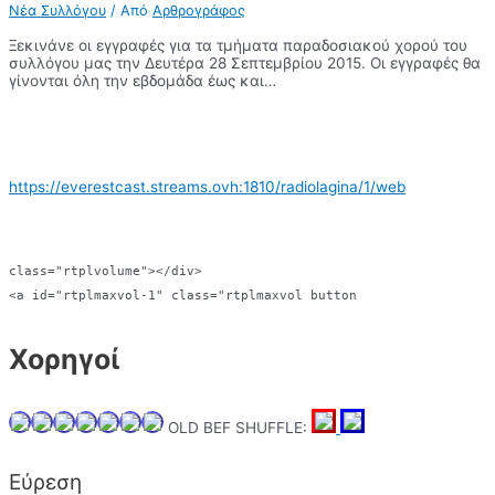
Νέα Συλλόγου
/ Από
Αρθρογράφος
Ξεκινάνε οι εγγραφές για τα τμήματα παραδοσιακού χορού του
συλλόγου μας την Δευτέρα 28 Σεπτεμβρίου 2015. Οι εγγραφές θα
γίνονται όλη την εβδομάδα έως και…
https://everestcast.streams.ovh:1810/radiolagina/1/web
class="rtplvolume"></div>

<a id="rtplmaxvol-1" class="rtplmaxvol button
Χορηγοί
OLD BEF SHUFFLE:
Εύρεση