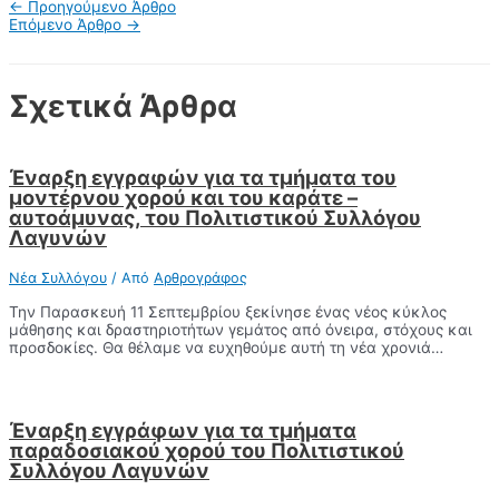
Πλοήγηση
←
Προηγούμενο Άρθρο
Twitter
άρθρων
Επόμενο Άρθρο
→
Σχετικά Άρθρα
Έναρξη εγγραφών για τα τμήματα του
μοντέρνου χορού και του καράτε –
αυτοάμυνας, του Πολιτιστικού Συλλόγου
Λαγυνών
Νέα Συλλόγου
/ Από
Αρθρογράφος
Την Παρασκευή 11 Σεπτεμβρίου ξεκίνησε ένας νέος κύκλος
μάθησης και δραστηριοτήτων γεμάτος από όνειρα, στόχους και
προσδοκίες. Θα θέλαμε να ευχηθούμε αυτή τη νέα χρονιά…
Έναρξη εγγράφων για τα τμήματα
παραδοσιακού χορού του Πολιτιστικού
Συλλόγου Λαγυνών