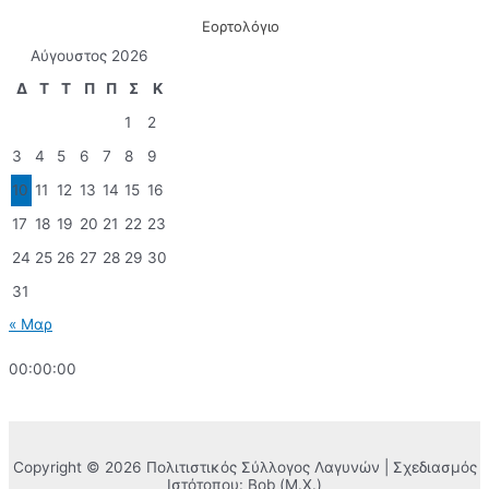
Εορτολόγιο
Αύγουστος 2026
Δ
Τ
Τ
Π
Π
Σ
Κ
1
2
3
4
5
6
7
8
9
10
11
12
13
14
15
16
17
18
19
20
21
22
23
24
25
26
27
28
29
30
31
« Μαρ
00:00:00
Copyright © 2026 Πολιτιστικός Σύλλογος Λαγυνών | Σχεδιασμός
Ιστότοπου: Bob (Μ.Χ.)